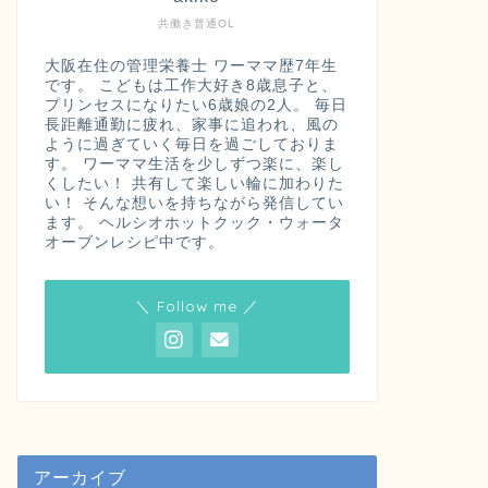
共働き普通OL
大阪在住の管理栄養士 ワーママ歴7年生
です。 こどもは工作大好き8歳息子と、
プリンセスになりたい6歳娘の2人。 毎日
長距離通勤に疲れ、家事に追われ、風の
ように過ぎていく毎日を過ごしておりま
す。 ワーママ生活を少しずつ楽に、楽し
くしたい！ 共有して楽しい輪に加わりた
い！ そんな想いを持ちながら発信してい
ます。 ヘルシオホットクック・ウォータ
オーブンレシピ中です。
＼ Follow me ／
アーカイブ