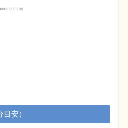
ponsored Links
分目安）