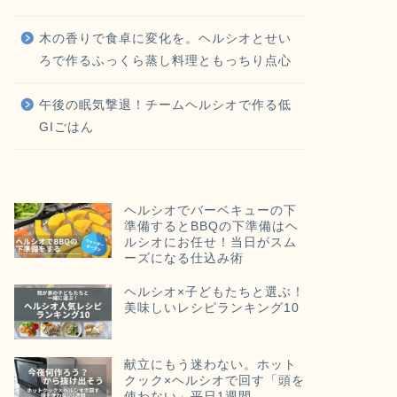
木の香りで食卓に変化を。ヘルシオとせい
ろで作るふっくら蒸し料理ともっちり点心
午後の眠気撃退！チームヘルシオで作る低
GIごはん
ヘルシオでバーベキューの下
準備するとBBQの下準備はヘ
ルシオにお任せ！当日がスム
ーズになる仕込み術
ヘルシオ×子どもたちと選ぶ！
美味しいレシピランキング10
献立にもう迷わない。ホット
クック×ヘルシオで回す「頭を
使わない」平日1週間