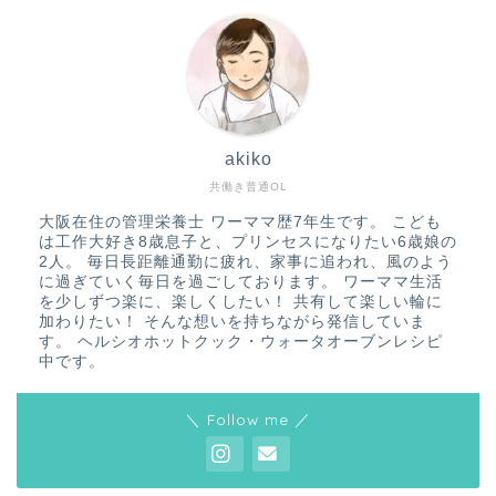
akiko
共働き普通OL
大阪在住の管理栄養士 ワーママ歴7年生です。 こども
は工作大好き8歳息子と、プリンセスになりたい6歳娘の
2人。 毎日長距離通勤に疲れ、家事に追われ、風のよう
に過ぎていく毎日を過ごしております。 ワーママ生活
を少しずつ楽に、楽しくしたい！ 共有して楽しい輪に
加わりたい！ そんな想いを持ちながら発信していま
す。 ヘルシオホットクック・ウォータオーブンレシピ
中です。
＼ Follow me ／