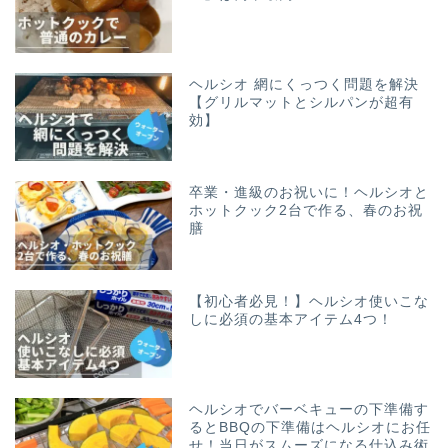
ヘルシオ 網にくっつく問題を解決
【グリルマットとシルパンが超有
効】
卒業・進級のお祝いに！ヘルシオと
ホットクック2台で作る、春のお祝
膳
【初心者必見！】ヘルシオ使いこな
しに必須の基本アイテム4つ！
ヘルシオでバーベキューの下準備す
るとBBQの下準備はヘルシオにお任
せ！当日がスムーズになる仕込み術