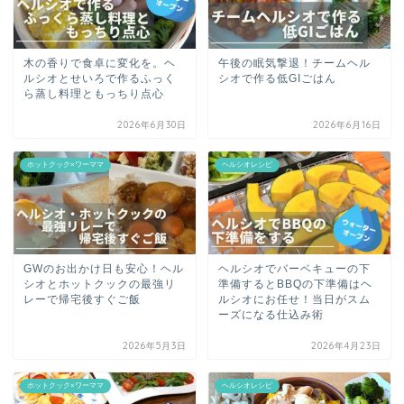
木の香りで食卓に変化を。ヘ
午後の眠気撃退！チームヘル
ルシオとせいろで作るふっく
シオで作る低GIごはん
ら蒸し料理ともっちり点心
2026年6月30日
2026年6月16日
ホットクック×ワーママ
ヘルシオレシピ
GWのお出かけ日も安心！ヘル
ヘルシオでバーベキューの下
シオとホットクックの最強リ
準備するとBBQの下準備はヘ
レーで帰宅後すぐご飯
ルシオにお任せ！当日がスム
ーズになる仕込み術
2026年5月3日
2026年4月23日
ホットクック×ワーママ
ヘルシオレシピ