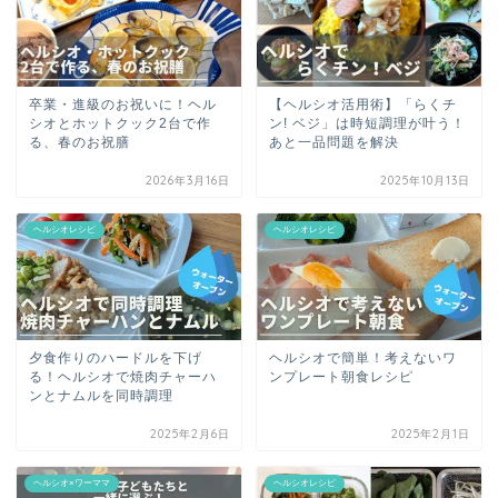
卒業・進級のお祝いに！ヘル
【ヘルシオ活用術】「らくチ
シオとホットクック2台で作
ン! ベジ」は時短調理が叶う！
る、春のお祝膳
あと一品問題を解決
2026年3月16日
2025年10月13日
ヘルシオレシピ
ヘルシオレシピ
夕食作りのハードルを下げ
ヘルシオで簡単！考えないワ
る！ヘルシオで焼肉チャーハ
ンプレート朝食レシピ
ンとナムルを同時調理
2025年2月6日
2025年2月1日
ヘルシオ×ワーママ
ヘルシオレシピ