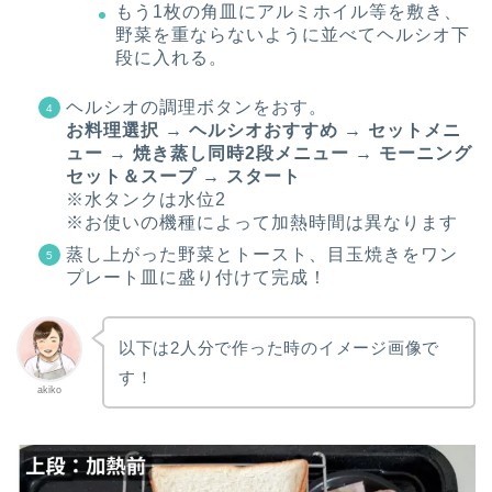
もう1枚の角皿にアルミホイル等を敷き、
野菜を重ならないように並べてヘルシオ下
段に入れる。
ヘルシオの調理ボタンをおす。
お料理選択 → ヘルシオおすすめ → セットメニ
ュー → 焼き蒸し同時2段メニュー → モーニング
セット＆スープ → スタート
※水タンクは水位2
※お使いの機種によって加熱時間は異なります
蒸し上がった野菜とトースト、目玉焼きをワン
プレート皿に盛り付けて完成！
以下は2人分で作った時のイメージ画像で
す！
akiko