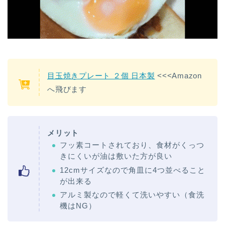
目玉焼きプレート ２個 日本製
<<<Amazon
へ飛びます
メリット
フッ素コートされており、食材がくっつ
きにくいが油は敷いた方が良い
12cmサイズなので角皿に4つ並べること
が出来る
アルミ製なので軽くて洗いやすい（食洗
機はNG）