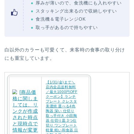
厚みが薄いので、食洗機にも入れやすい
スタッキング出来るので収納しやすい
食洗機＆電子レンジOK
取っ手があるので持ちやすい
白以外のカラーも可愛くて、来客時の食事の取り分け
にも重宝しています。
【1/31(金)まで＼
店内全品送料無料
／最大1000円OFF
クーポン】ランチ
プレート クレスタ
美濃焼 選べる4色
陶器 深い 仕切り
取っ手付き 小田陶
器 仕切り皿 3つ仕
切り ワンプレート
軽量 軽い和食器 日