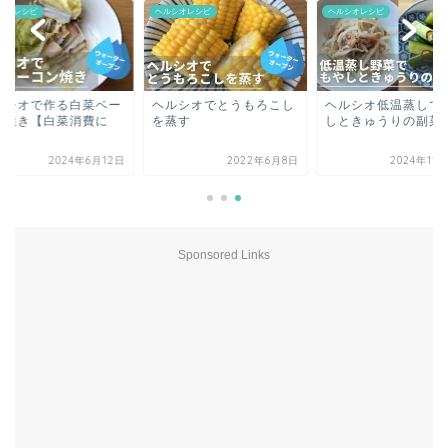
ヘルシオレシピ
ヘルシオレシピ
ヘルシオレシピ
ー
ヘルシオでとうもろこし
ヘルシオ低温蒸しでもや
ヘルシオで
を蒸す
しときゅうりの副菜
コン焼き【
も】
2日
2022年6月8日
2024年11月29日
Sponsored Links