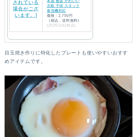
本製 食器 かわいい
北欧 子供 スタック
食洗機対応
価格：2,750円
（税込、送料無料)
(2025/1/31時点)
目玉焼き作りに特化したプレートも使いやすいおすす
めアイテムです。