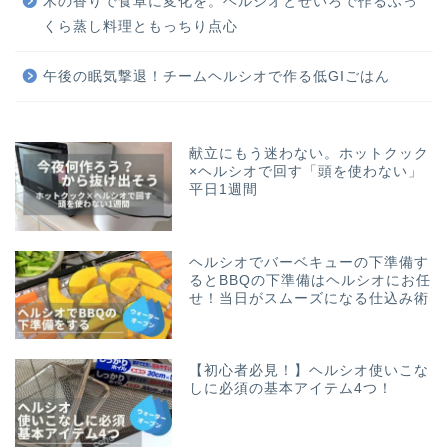
木の香りで食卓に変化を。ヘルシオとせいろで作るふっ
くら蒸し料理ともっちり点心
午後の眠気撃退！チームヘルシオで作る低GIごはん
献立にもう迷わない。ホットクック
×ヘルシオで回す「頭を使わない」
平日1週間
ヘルシオでバーベキューの下準備す
るとBBQの下準備はヘルシオにお任
せ！当日がスムーズになる仕込み術
【初心者必見！】ヘルシオ使いこな
しに必須の基本アイテム4つ！