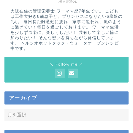
共働き普通OL
大阪在住の管理栄養士 ワーママ歴7年生です。 こども
は工作大好き8歳息子と、プリンセスになりたい6歳娘の
2人。 毎日長距離通勤に疲れ、家事に追われ、風のよう
に過ぎていく毎日を過ごしております。 ワーママ生活
を少しずつ楽に、楽しくしたい！ 共有して楽しい輪に
加わりたい！ そんな想いを持ちながら発信していま
す。 ヘルシオホットクック・ウォータオーブンレシピ
中です。
＼ Follow me ／
アーカイブ