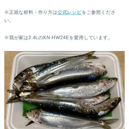
※正統な材料・作り方は
公式レシピ
をご参照くださ
い。
※我が家は2.4LのKN-HW24Eを愛用しています。