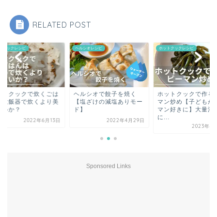
RELATED POST
シオレシピ
ホットクックレシピ
ホットクックレシピ
ルシオで餃子を焼く
ホットクックで作るピー
ホットクックで炊く
塩ざけの減塩ありモー
マン炒め【子どもがピー
んは炊飯器で炊くよ
】
マン好きに】大量消費
味しいか？
に...
2022年4月29日
2022年6
2023年4月15日
Sponsored Links