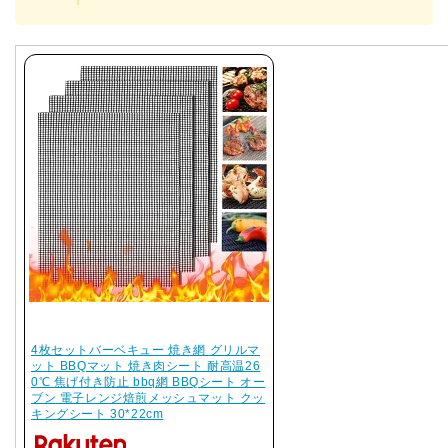
4枚セットバーベキュー 焼き網 グリルマ
ット BBQマット 焼き肉シート 耐高温26
0℃ 焦げ付き防止 bbq網 BBQシート オー
ブン 電子レンジ焙煎メッシュマット クッ
キングシート 30*22cm