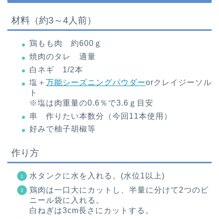
材料（約3～4人前）
鶏もも肉 約600ｇ
焼肉のタレ 適量
白ネギ 1/2本
塩＋
万能シーズニングパウダー
orクレイジーソル
ト
※塩は肉重量の0.6％で3.6ｇ目安
串 作りたい本数分（今回11本使用）
好みで柚子胡椒等
作り方
水タンクに水を入れる。(水位1以上)
鶏肉は一口大にカットし、半量に分けて2つのビ
ニール袋に入れる。
白ねぎは3cm長さにカットする。