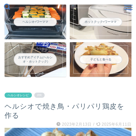
ヘルシオ×ワーママ
ホットクック×ワーママ
おすすめアイテム(ヘルシ
子どもと食べる
オ・ホットクック)
ヘルシオレシピ
PR
ヘルシオで焼き鳥・パリパリ鶏皮を
作る
2023年2月13日
/
2025年6月11日