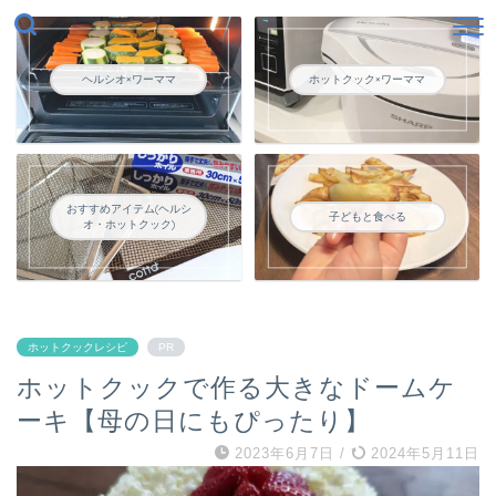
ヘルシオ×ワーママ
ホットクック×ワーママ
おすすめアイテム(ヘルシ
子どもと食べる
オ・ホットクック)
ホットクックレシピ
PR
ホットクックで作る大きなドームケ
ーキ【母の日にもぴったり】
2023年6月7日
/
2024年5月11日