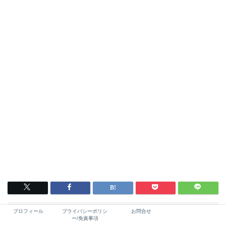
プロフィール
プライバシーポリシ
お問合せ
HOME
料理の種類
ホットクックレシピ
ー/免責事項
ホットクックで作る大きなドームケーキ【母の日にもぴったり】