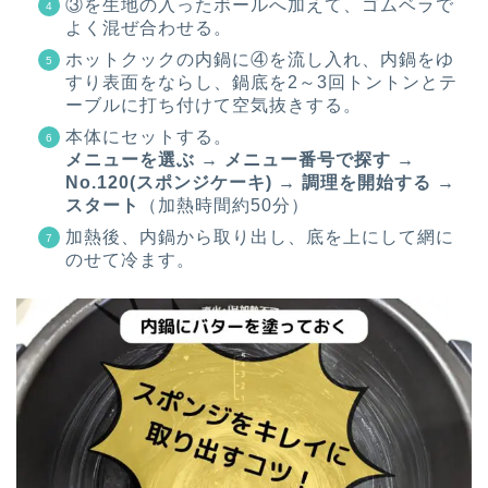
③を生地の入ったボールへ加えて、ゴムベラで
よく混ぜ合わせる。
ホットクックの内鍋に④を流し入れ、内鍋をゆ
すり表面をならし、鍋底を2～3回トントンとテ
ーブルに打ち付けて空気抜きする。
本体にセットする。
メニューを選ぶ → メニュー番号で探す →
No.120(スポンジケーキ) → 調理を開始する →
スタート
（加熱時間約50分）
加熱後、内鍋から取り出し、底を上にして網に
のせて冷ます。