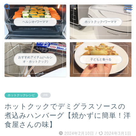
ヘルシオ×ワーママ
ホットクック×ワーママ
おすすめアイテム(ヘルシ
子どもと食べる
オ・ホットクック)
ホットクックレシピ
PR
ホットクックでデミグラスソースの
煮込みハンバーグ【焼かずに簡単！洋
食屋さんの味】
2024年2月10日
/
2024年3月1日