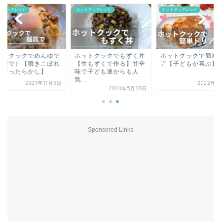
トクックレシピ
ホットクックレシピ
ホットクックレシピ
ットクックでめんゆで
ホットクックでもずく丼
ホットクックで簡単
麺茹で）【噴きこぼれ
【生もずくで作る】甘辛
ア【子どもが喜ぶ】
・ほったらかし】
味で子ども達からも人
気...
2021年11月5日
2022年4
2024年5月20日
Sponsored Links