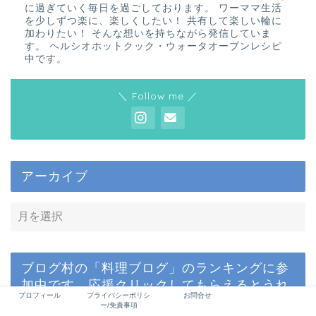
に過ぎていく毎日を過ごしております。 ワーママ生活
を少しずつ楽に、楽しくしたい！ 共有して楽しい輪に
加わりたい！ そんな想いを持ちながら発信していま
す。 ヘルシオホットクック・ウォータオーブンレシピ
中です。
＼ Follow me ／
アーカイブ
ブログ村の「料理ブログ」のランキングに参
加中です。応援クリックしてもらえるとうれ
プロフィール
プライバシーポリシ
お問合せ
しいです♪
ー/免責事項