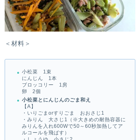
＜材料＞
小松菜 1束
にんじん 1本
ブロッコリー 1房
卵 2個
小松菜とにんじんのごま和え
【A】
・いりごまorすりごま おおさじ1
・みりん 大さじ1（※大きめの耐熱容器に
みりんを入れ600Wで50～60秒加熱してア
ルコールを飛ばす）
・しょうゆ 小さじ2