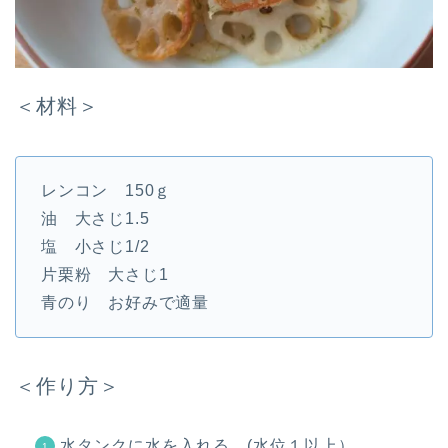
＜材料＞
レンコン 150ｇ
油 大さじ1.5
塩 小さじ1/2
片栗粉 大さじ1
青のり お好みで適量
＜作り方＞
水タンクに水を入れる。(水位１以上）