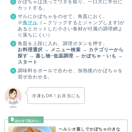
かぼちゃは洗ってワタを取り、一口大に半分に
カットする。
ザルにかぼちゃをのせて、角皿におく。
※
角ザル
（←クリックするとジャンプします)が
あるとカットした小さい食材が付属の調理網よ
り落ちにくい）
角皿を上段に入れ、調理ボタンを押す。
お料理選択 → メニュー検索 → カテゴリーから
探す → 蒸し物･低温調理 → かぼちゃ・いも →
スタート
調味料をボールで合わせ、加熱後のかぼちゃを
混ぜ合わせる。
冷凍もOK！お弁当にも
akiko
ヘルシオ蒸しでかぼちゃのきな