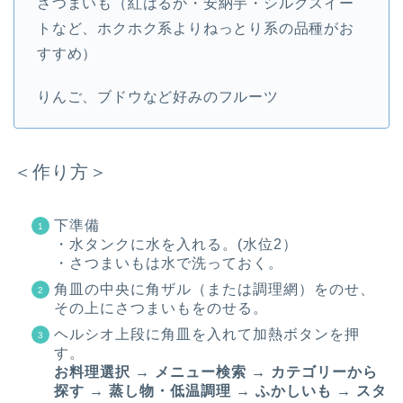
さつまいも（紅はるか・安納芋・シルクスイー
トなど、ホクホク系よりねっとり系の品種がお
すすめ）
りんご、ブドウなど好みのフルーツ
＜作り方＞
下準備
・水タンクに水を入れる。(水位2）
・さつまいもは水で洗っておく。
角皿の中央に角ザル（または調理網）をのせ、
その上にさつまいもをのせる。
ヘルシオ上段に角皿を入れて加熱ボタンを押
す。
お料理選択 → メニュー検索 → カテゴリーから
探す → 蒸し物・低温調理 → ふかしいも → スタ