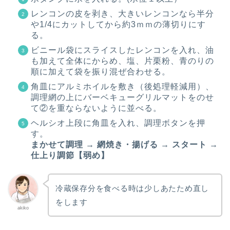
レンコンの皮を剥き、大きいレンコンなら半分
や1/4にカットしてから約3ｍｍの薄切りにす
る。
ビニール袋にスライスしたレンコンを入れ、油
も加えて全体にからめ、塩、片栗粉、青のりの
順に加えて袋を振り混ぜ合わせる。
角皿にアルミホイルを敷き（後処理軽減用）、
調理網の上にバーベキューグリルマットをのせ
て②を重ならないように並べる。
ヘルシオ上段に角皿を入れ、調理ボタンを押
す。
まかせて調理 → 網焼き・揚げる → スタート →
仕上り調節【弱め】
冷蔵保存分を食べる時は少しあたため直し
をします
akiko