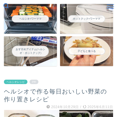
ヘルシオ×ワーママ
ホットクック×ワーママ
おすすめアイテム(ヘルシ
子どもと食べる
オ・ホットクック)
ヘルシオレシピ
PR
ヘルシオで作る毎日おいしい野菜の
作り置きレシピ
2024年10月29日
/
2025年6月11日