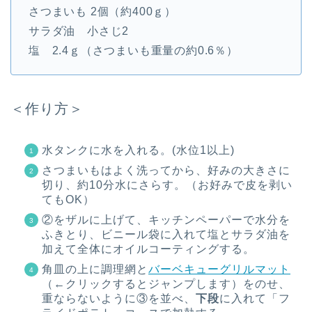
さつまいも 2個（約400ｇ）
サラダ油 小さじ2
塩 2.4ｇ（さつまいも重量の約0.6％）
＜作り方＞
水タンクに水を入れる。(水位1以上)
さつまいもはよく洗ってから、好みの大きさに
切り、約10分水にさらす。（お好みで皮を剥い
てもOK）
②をザルに上げて、キッチンペーパーで水分を
ふきとり、ビニール袋に入れて塩とサラダ油を
加えて全体にオイルコーティングする。
角皿の上に調理網と
バーベキューグリルマット
（←クリックするとジャンプします）をのせ、
重ならないように③を並べ、
下段
に入れて「フ