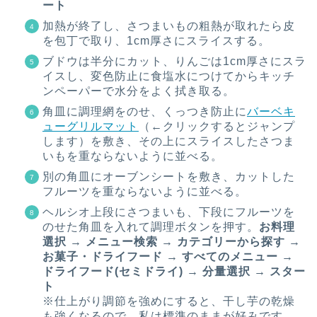
ート
加熱が終了し、さつまいもの粗熱が取れたら皮
を包丁で取り、1cm厚さにスライスする。
ブドウは半分にカット、りんごは1cm厚さにスラ
イスし、変色防止に食塩水につけてからキッチ
ンペーパーで水分をよく拭き取る。
角皿に調理網をのせ、くっつき防止に
バーベキ
ューグリルマット
（←クリックするとジャンプ
します）を敷き、その上にスライスしたさつま
いもを重ならないように並べる。
別の角皿にオーブンシートを敷き、カットした
フルーツを重ならないように並べる。
ヘルシオ上段にさつまいも、下段にフルーツを
のせた角皿を入れて調理ボタンを押す。
お料理
選択 → メニュー検索 → カテゴリーから探す →
お菓子・ドライフード → すべてのメニュー →
ドライフード(セミドライ) → 分量選択 → スター
ト
※仕上がり調節を強めにすると、干し芋の乾燥
も強くなるので、私は標準のままが好みです。