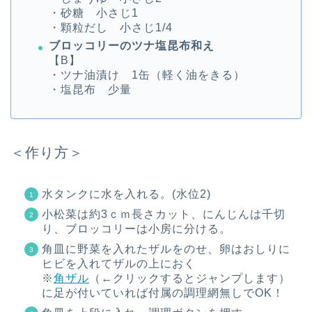
・砂糖 小さじ1
・顆粒だし 小さじ1/4
ブロッコリーのツナ塩昆布和え
【B】
・ツナ油漬け 1缶（軽く油をきる）
・塩昆布 少量
＜作り方＞
水タンクに水を入れる。(水位2)
小松菜は約3ｃｍ長さカット、にんじんは千切
り、ブロッコリーは小房に分ける。
角皿に野菜を入れたザルをのせ、卵はおしりに
ヒビを入れてザルの上におく
※
角ザル
（←クリックするとジャンプします）
に足が付いていれば付属の調理網無しでOK！