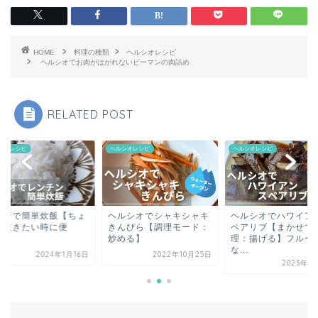
HOME
料理の種類
ヘルシオレシピ
ヘルシオでお肉がはがれないピーマンの肉詰め
RELATED POST
シオレシピ
ヘルシオレシピ
ヘルシオレシピ
ルシオでシャキシャキ
ヘルシオでハワイアンス
レンジで簡単炊飯【
んぴら【調理モード：
ペアリブ【まかせて調
っと炊きたい時に便
める】
理：揚げる】フルーティ
利！】
な...
2022年10月25日
2024年1
2023年7月11日