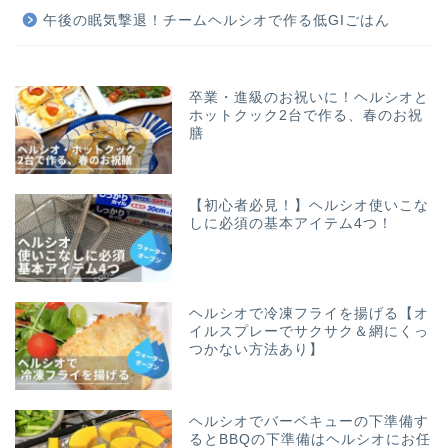
午後の眠気撃退！チームヘルシオで作る低GIごはん
卒業・進級のお祝いに！ヘルシオと
ホットクック2台で作る、春のお祝
膳
【初心者必見！】ヘルシオ使いこな
しに必須の基本アイテム4つ！
ヘルシオで冷凍フライを揚げる【オ
イルスプレーでサクサク＆網にくっ
つかない方法あり】
ヘルシオでバーベキューの下準備す
るとBBQの下準備はヘルシオにお任