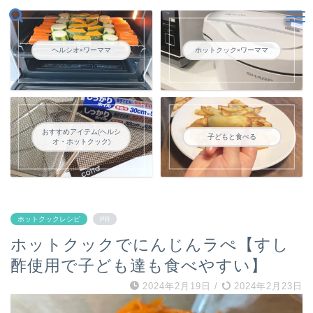
ヘルシオ×ワーママ
ホットクック×ワーママ
おすすめアイテム(ヘルシ
子どもと食べる
オ・ホットクック)
ホットクックレシピ
PR
ホットクックでにんじんラぺ【すし
酢使用で子ども達も食べやすい】
2024年2月19日
/
2024年2月23日