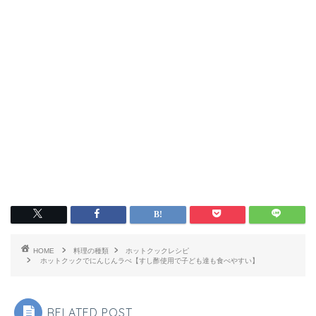
HOME
料理の種類
ホットクックレシピ
ホットクックでにんじんラぺ【すし酢使用で子ども達も食べやすい】
RELATED POST