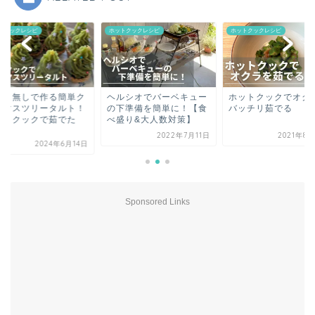
トクックレシピ
ホットクックレシピ
ホットクックレシピ
ルシオでバーベキュー
ホットクックでオクラを
裏ごし無しで作る簡
下準備を簡単に！【食
バッチリ茹でる
リスマスツリータル
盛り&大人数対策】
ホットクックで茹で
さ...
2022年7月11日
2021年8月29日
2024年6
Sponsored Links