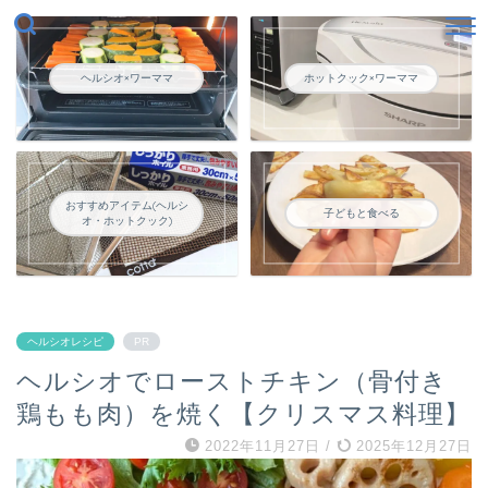
ヘルシオ×ワーママ
ホットクック×ワーママ
おすすめアイテム(ヘルシ
子どもと食べる
オ・ホットクック)
ヘルシオレシピ
PR
ヘルシオでローストチキン（骨付き
鶏もも肉）を焼く【クリスマス料理】
2022年11月27日
/
2025年12月27日