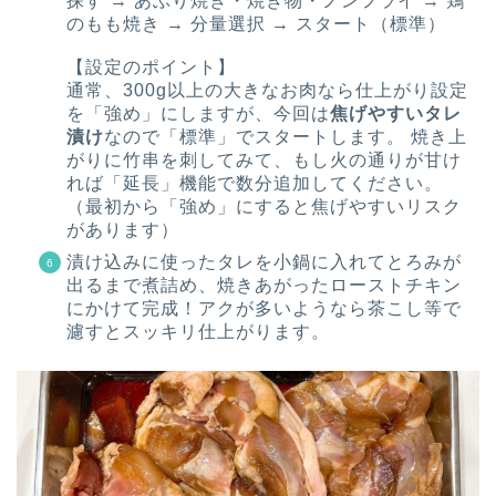
探す → あぶり焼き・焼き物・ノンフライ → 鶏
のもも焼き → 分量選択 → スタート（標準）
【設定のポイント】
通常、300g以上の大きなお肉なら仕上がり設定
を「強め」にしますが、今回は
焦げやすいタレ
漬け
なので「標準」でスタートします。 焼き上
がりに竹串を刺してみて、もし火の通りが甘け
れば「延長」機能で数分追加してください。
（最初から「強め」にすると焦げやすいリスク
があります）
漬け込みに使ったタレを小鍋に入れてとろみが
出るまで煮詰め、焼きあがったローストチキン
にかけて完成！アクが多いようなら茶こし等で
濾すとスッキリ仕上がります。