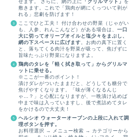
せます。 さらに、網の上に
「グリルマット」
を
敷きます。これで「鶏肉が網にくっついて剥が
れる」悲劇を防げます！
ここでひと工夫！ 付け合わせの野菜（じゃがい
も、人参、れんこんなど）がある場合は、
一口
大に切ってオリーブオイルと塩少々をまぶし、
網の下スペースに広げます
。お肉の真下に置く
と、落ちてくる肉汁を野菜が吸って、焦げずに
旨味たっぷり野菜になりますよ。
鶏肉のタレを「軽く拭き取って」からグリルマ
ットに乗せる。
※ここが一番のポイント！
漬けダレがついたままだと、どうしても糖分で
焦げやすくなります。「味が薄くなるんじ
ゃ…？」と心配になりますが、一晩漬け込めば
中まで味は入っていますし、後で煮詰めてタレ
をかけるので大丈夫！
ヘルシオ ウォーターオーブンの上段に入れて調
理ボタンを押す。
お料理選択 → メニュー検索 → カテゴリーから