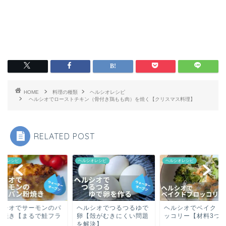
HOME
料理の種類
ヘルシオレシピ
ヘルシオでローストチキン（骨付き鶏もも肉）を焼く【クリスマス料理】
RELATED POST
シオレシピ
ヘルシオレシピ
ヘルシオレシピ
ルシオでサーモンのパ
ヘルシオでつるつるゆで
ヘルシオでベイクド
粉焼き【まるで鮭フラ
卵【殻がむきにくい問題
ッコリー【材料3つ
！】
を解決】